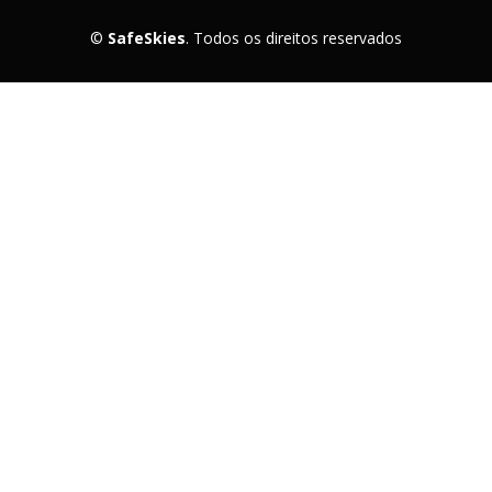
©
SafeSkies
. Todos os direitos reservados